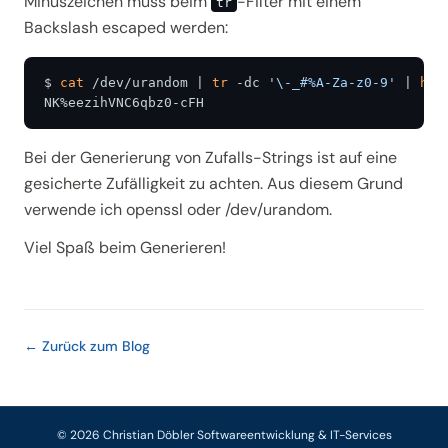
Minuszeichen muss beim
-Filter mit einem
tr
Backslash escaped werden:
$ 
cat
 /dev/urandom | 
tr
 -dc 
'\-_#%A-Za-z0-9'
 | 
hea
NK%eezihVNC6qbz0-cFH
Bei der Generierung von Zufalls-Strings ist auf eine
gesicherte Zufälligkeit zu achten. Aus diesem Grund
verwende ich openssl oder /dev/urandom.
Viel Spaß beim Generieren!
← Zurück zum Blog
© 2026 Christian Döbler Softwareentwicklung & IT-Services