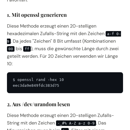
1. Mit openssl generieren
Diese Methode erzeugt einen 20-stelligen
hexadezimalen Zufalls-String mit den Zeichen
a-f 0-
. Da jedes "Zeichen" 8 Bit umfasst (Kombinationen
9
bis
), muss die gewünschte Länge durch zwei
00
ff
geteilt werden. Für 20 Zeichen verwenden wir Länge
10:
$ openssl rand -hex 10

eec3da9e849fdc383d75
2. Aus /dev/urandom lesen
Diese Methode erzeugt einen 20-stelligen Zufalls-
String mit den Zeichen
. Das
-_#% A-Z a-z 0-9